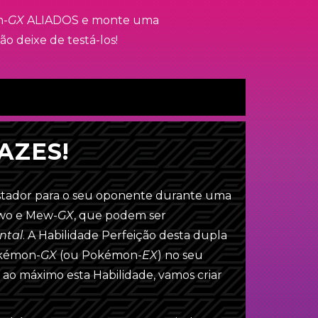
n-
GX
ALIADOS e monte uma
 deixe de testá-los!
AZES!
Copiar lista de cartas
tador para o seu oponente durante uma
o e Mew-
GX
, que podem ser
ntal
. A Habilidade Perfeição desta dupla
kémon-
GX
(ou
Pokémon-
EX
) no seu
 ao máximo esta Habilidade, vamos criar