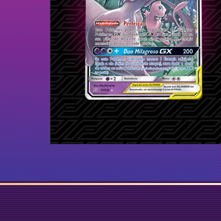
3
Porygon
1
Mega Sableye e Tyranitar-
GX
Energia Arco-Íris
Pheromosa
1
Raichu e Raichu de Alola-
GX
1
Garchomp e Giratina-
GX
1
Eevee e Snorlax-
GX
1
Marshadow e Machamp-
GX
1
Reshiram e Charizard-
GX
1
Pheromosa e Buzzwole-
GX
1
Dedenne-
GX