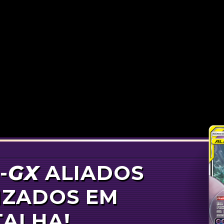
-
GX
ALIADOS
MON-
GX
IZADOS EM
TALHA!