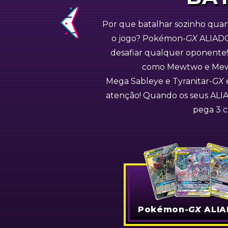
Pokémon
Por que batalhar sozinho quan
Previous
o jogo?
Pokémon-
GX
ALIADO
Dragonite-
GX
Naganadel-
GX
desafiar qualquer oponente!
como
Mewtwo e Me
Mega Sableye e Tyranitar-
GX
atenção! Quando os seus ALI
pega 3 c
Pokémon-
GX
ALIA