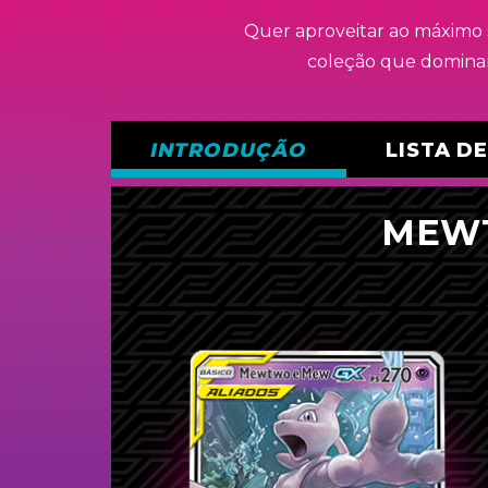
Quer aproveitar ao máximo 
coleção que dominar
INTRODUÇÃO
LISTA D
MEW
Pokémon (16)
2
Mewtwo e Mew-
GX
3
Porygon-Z