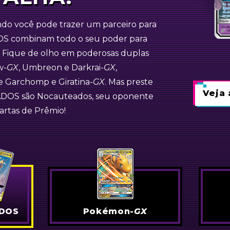
-
GX
do você pode trazer um parceiro para
S combinam todo o seu poder para
Jirachi-
GX
Weavile-
GX
 Fique de olho em poderosas duplas
w-
GX
,
Umbreon e Darkrai-
GX
,
Pokémon-
GX
e
Garchomp e Giratina-
GX
. Mas preste
Veja 
Veja 
Veja 
ADOS são Nocauteados, seu oponente
artas de Prêmio!
DOS
Pokémon-
GX