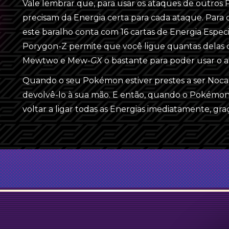
Vale lembrar que, para usar os ataques de outro
4
Energia Unitária
{Y}
{G}
precisam da Energia certa para cada ataque. Para
{R}
4
Energia Unitária
este baralho conta com 16 cartas de Energia Especi
{W}
{L}
Porygon-Z permite que você ligue quantas delas q
{P}
{L}
Energia Unitária
Léli
 e Buzzwole-
{M}
{P}
GX
Treinador (28)
Mewtwo e Mew-
GX
o bastante para poder usar o a
{M}
Quando o seu Pokémon estiver prestes a ser Noca
4
Cíntia
devolvê-lo à sua mão. E então, quando o Pokémon
4
Lélia
voltar a ligar todas as Energias imediatamente, gr
2
Hospitalidade da Érica
2
Tate e Liza
4
Bola Estima
4
Comunicação Pokémon