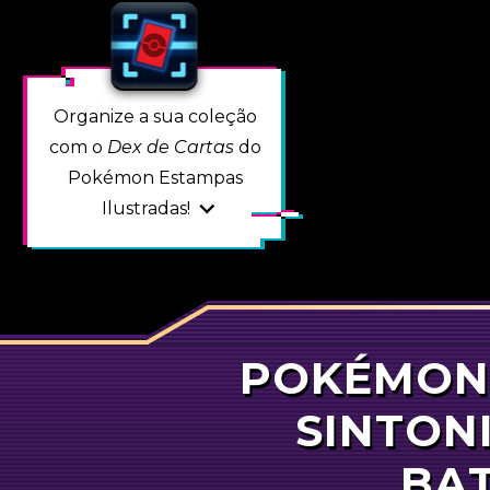
Organize a sua coleção
com o
Dex de Cartas
do
Pokémon Estampas
Ilustradas!
POKÉMON
POKÉ
SINTON
BA