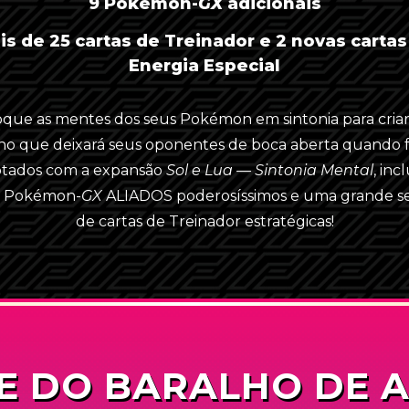
9
Pokémon-
GX
adicionais
DEUTSCHLAND
is de 25 cartas de Treinador e 2 novas cartas
ESPAÑA
Energia Especial
FRANCE
oque as mentes dos seus Pokémon em sintonia para cria
ITALIA
ho que deixará seus oponentes de boca aberta quando
UK/IRELAND
otados com a expansão
Sol e Lua — Sintonia Mental
, inc
s
Pokémon-
GX
ALIADOS poderosíssimos e uma grande s
UNITED STATES
de cartas de Treinador estratégicas!
E DO BARALHO DE 