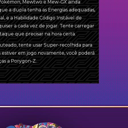
s Pokémon,
Mewtwo e Mew-
GX
ainda
 que a dupla tenha as Energias adequadas,
al, e a Habilidade Código Instável de
uiser a cada vez de jogar. Tente carregar
a
Tate e Liza
taque que precisar na hora certa.
uteado, tente usar Super-recolhida para
 estiver em jogo novamente, você poderá
aças a Porygon-Z.