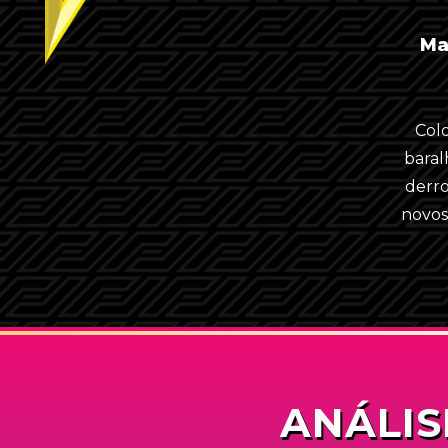
Ma
Col
baral
derr
novo
ANÁLIS