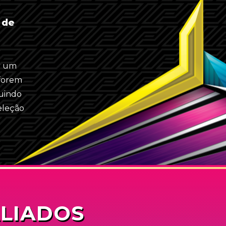
 de
r um
 forem
luindo
eleção
ALIADOS