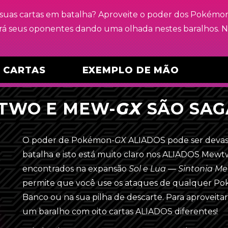
suas cartas em batalha? Aproveite o poder dos
Pokémo
á seus oponentes dando uma olhada nestes baralhos. Não
E CARTAS
EXEMPLO DE MÃO
TWO E
MEW-
GX
SÃO SAG
O poder de
Pokémon-
GX
ALIADOS pode ser devas
batalha e isto está muito claro nos ALIADOS
Mewtw
Energia (16)
encontrados na expansão
Sol e Lua — Sintonia Me
permite que você use os ataques de qualquer
Po
4
Energia Arco-Íris
Banco ou na sua pilha de descarte. Para aproveitar
4
Energia Unitária
um baralho com oito cartas ALIADOS diferentes!
{F}
{D}