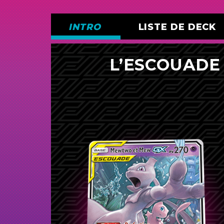
INTRO
LISTE DE DECK
L’ESCOUAD
Pokémon (16)
2
Mewtwo et Mew-
GX
3
Porygon-Z
3
Porygon
1
Méga-Ténéfix et Tyranocif-
GX
1
Raichu et Raichu d’Alola-
GX