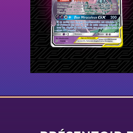
Porygon-Z
Énergi
1
Carchacrok et Giratina-
GX
1
Évoli et Ronflex-
GX
1
Marshadow et Mackogneur-
GX
1
Reshiram et Dracaufeu-
GX
1
Cancrelove et Mouscoto-
GX
1
Dedenne-
GX