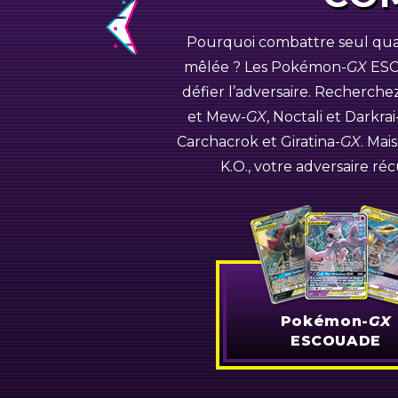
Previous
Pourquoi combattre seul quan
Pokémon
mêlée ? Les
Pokémon-
GX
ESC
défier l’adversaire. Recherch
Mandrillon-
GX
Jirachi-
GX
D
et
Mew-
GX
, Noctali et
Darkrai
Carchacrok et
Giratina-
GX
. Mai
K.O., votre adversaire r
Pokémon-
GX
ESCOUADE