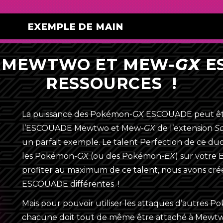
EXEMPLE DE MAIN
E MEWTWO ET MEW-
GX
ES
RESSOURCES !
Énergie (16)
La puissance des
Pokémon-
GX
ESCOUADE peut être
4
Énergie Multicolore
l’ESCOUADE Mewtwo et Mew-
GX
de l’extension
So
4
Énergie Unitaire
un parfait exemple. Le talent Perfection de ce duo 
{F}
les
Pokémon-
GX
(ou des
Pokémon-
EX
) sur votre
{D}
4
Énergie Unitaire
{Y}
profiter au maximum de ce talent, nous avons créé
{G}
ESCOUADE différentes !
{R}
4
Énergie Unitaire
{W}
{L}
Mais pour pouvoir utiliser les attaques d’autres P
{P}
chacune doit tout de même être attaché à Mewt
{M}
Dresseur (28)