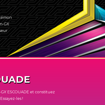
okémon
n-
GX
seur
OUADE
-
GX
ESCOUADE et constituez
Essayez-les !