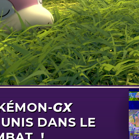
KÉMON-
KÉMON-
GX
GX
UNIS DANS LE
MBAT !