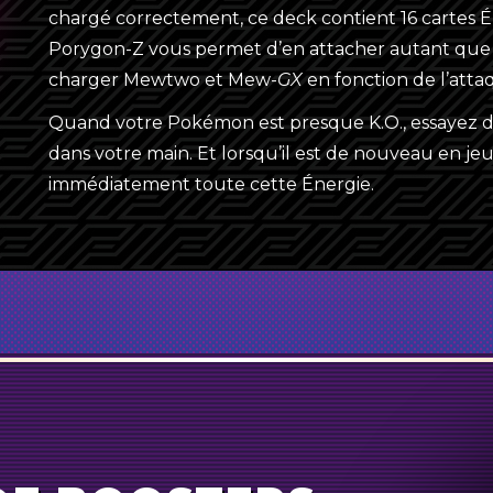
{L}
e Unitaire
Mémoire Ball
Cynt
chargé correctement, ce deck contient 16 cartes É
{P}
4
Cynthia
Porygon-Z vous permet d’en attacher autant que 
{M}
charger Mewtwo et Mew-
GX
en fonction de l’attaq
4
Paulie
Quand votre Pokémon est presque K.O., essayez d
2
Hospitalité d’Erika
dans votre main. Et lorsqu’il est de nouveau en je
immédiatement toute cette Énergie.
2
Lévy et Tatia
4
Mémoire Ball
4
Communication Pokémon
3
Super Bonbon
{L}
Cynthia
Énergie Unitaire
3
Super Rappel
{P}
{M}
2
Tampon de Réinitialisation