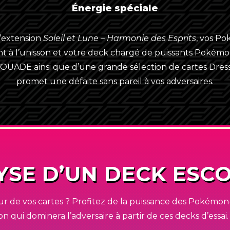
Énergie spéciale
DEUTSCHLAND
l’extension
Soleil et Lune – Harmonie des Esprits
, vos P
ESPAÑA
nt à l’unisson et votre deck chargé de puissants
Pokémo
FRANCE
OUADE ainsi que d’une grande sélection de cartes Dres
promet une défaite sans pareil à vos adversaires.
ITALIA
UK/IRELAND
UNITED STATES
YSE D’UN DECK ESC
eur de vos cartes ? Profitez de la puissance des
Pokémon
on qui dominera l’adversaire à partir de ces decks d’essai. 