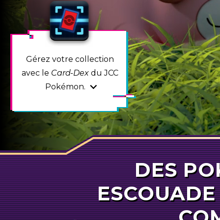
Gérez votre collection
avec le
Card-Dex
du JCC
Pokémon.
DES
PO
PO
ESCOUADE 
CO