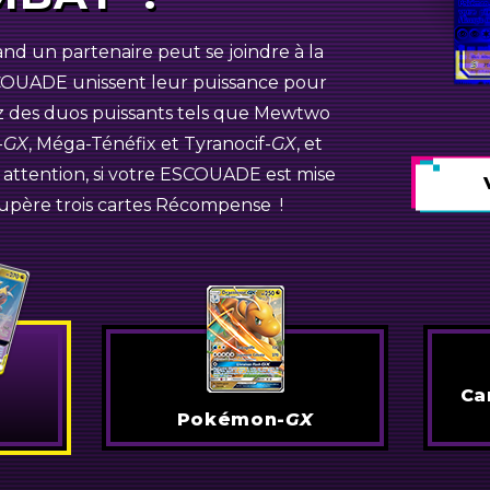
d un partenaire peut se joindre à la
-
GX
OUADE unissent leur puissance pour
Dracolosse-
GX
ez des duos puissants tels que Mewtwo
imoret-
GX
-
GX
, Méga-Ténéfix et
Tyranocif-
GX
, et
s attention, si votre ESCOUADE est mise
Pokémon-
GX
écupère trois cartes Récompense !
Ca
Pokémon-
GX