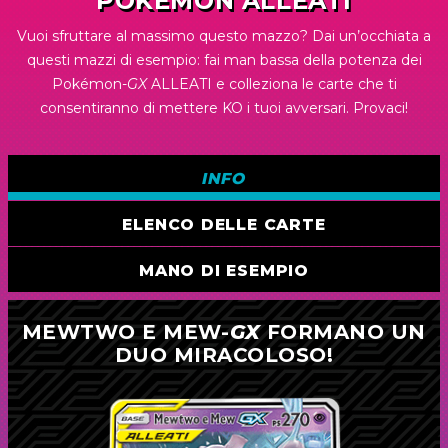
POKÉMON ALLEATI
Vuoi sfruttare al massimo questo mazzo? Dai un’occhiata a
questi mazzi di esempio: fai man bassa della potenza dei
Pokémon-
GX
ALLEATI e colleziona le carte che ti
consentiranno di mettere KO i tuoi avversari. Provaci!
INFO
ELENCO DELLE CARTE
MANO DI ESEMPIO
MEWTWO E MEW-
GX
FORMANO UN
DUO MIRACOLOSO!
Pokémon (16)
2
Mewtwo e Mew-
GX