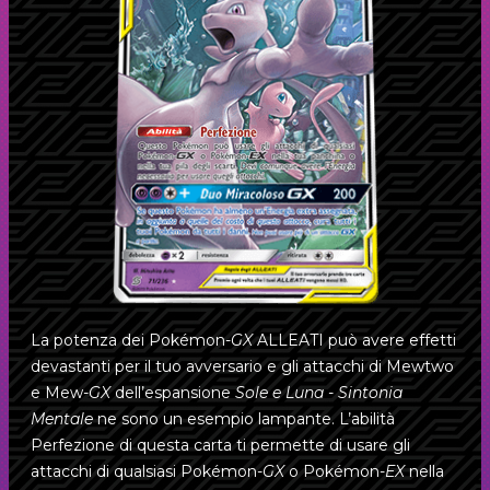
Porygon
Comunicazione Pokémon
La potenza dei
Pokémon-
GX
ALLEATI può avere effetti
devastanti per il tuo avversario e gli attacchi di Mewtwo
3
Porygon-Z
AMÉRICA LATINA
e Mew-
GX
dell’espansione
Sole e Luna - Sintonia
BRASIL
3
Porygon
Mentale
ne sono un esempio lampante. L’abilità
Perfezione di questa carta ti permette di usare gli
DEUTSCHLAND
1
Mega Sableye e Tyranitar-
GX
attacchi di qualsiasi
Pokémon-
GX
o
Pokémon-
EX
nella