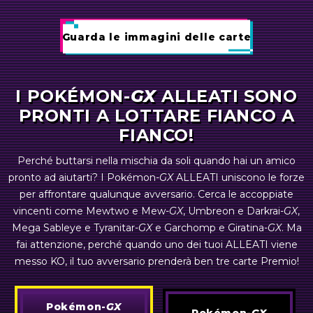
Guarda le immagini delle carte
Guarda le immagini delle carte
Guarda le immagini delle carte
I
POKÉMON-
GX
ALLEATI SONO
POKÉMON-
GX
PRONTI A LOTTARE FIANCO A
FIANCO!
Pokémon-
GX
Perché buttarsi nella mischia da soli quando hai un amico
pronto ad aiutarti? I
Pokémon-
GX
ALLEATI uniscono le forze
Dragonite-
GX
Naganadel-
GX
Jirachi-
GX
Weavile-
GX
per affrontare qualunque avversario. Cerca le accoppiate
vincenti come Mewtwo e
Mew-
GX
, Umbreon e
Darkrai-
GX
,
Mega Sableye e
Tyranitar-
GX
e Garchomp e
Giratina-
GX
. Ma
Pokémon-
GX
fai attenzione, perché quando uno dei tuoi ALLEATI viene
messo KO, il tuo avversario prenderà ben tre carte Premio!
Pokémon-
GX