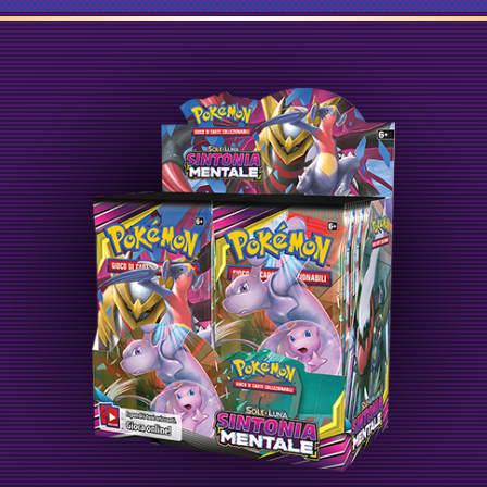
{Y}
{G}
4
Energia Unione
{R}
{W}
{L}
4
Energia Unione
{P}
{M}
Carte Allenatore (28)
4
Camilla
4
Hapi
2
Ospitalità di Erika
2
Tell e Pat
Garchomp e Giratina-
GX
4
Pregio Ball
4
Comunicazione Pokémon
3
Caramella Rara