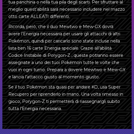
ESPAÑA
tua panchina o nella tua pila degli scarti. Per sfruttare al
1
Raichu e Raichu di Alola-
GX
meglio quest’abilità sarà necessario includere nel mazzo
FRANCE
otto carte ALLEATI differenti.
1
Garchomp e Giratina-
GX
ITALIA
Ricorda, però, che il duo Mewtwo e Mew-
GX
dovrà
1
Eevee e Snorlax-
GX
avere l’Energia necessaria per usare gli attacchi di altri
UK/IRELAND
Hapi
Porygon
Pokémon, quindi per caricarlo sono state incluse nella
1
Marshadow e Machamp-
GX
UNITED STATES
lista ben 16 carte Energia speciale. Grazie all’abilità
Codice Instabile di Porygon-Z , queste potranno essere
1
Reshiram e Charizard-
GX
assegnate a uno dei tuoi Pokémon tutte le volte che
vuoi in ogni turno. Prepara a dovere Mewtwo e Mew-
GX
1
Pheromosa e Buzzwole-
GX
e lancia l’attacco giusto al momento giusto.
1
Dedenne-
GX
Se il tuo Pokémon sta quasi per andare KO, usa Super
Recupero per riprenderlo in mano. Una volta rimesso in
Energia (16)
gioco, Porygon-Z ti permetterà di riassegnargli subito
tutta l’Energia necessaria.
4
Energia Arcobaleno
{F}
4
Energia Unione
{D}
Camilla
Raichu e Raichu di Alola-
GX