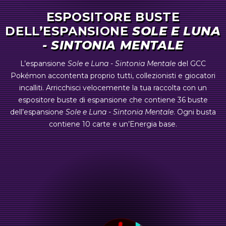
3
Super Recupero
ESPOSITORE BUSTE
DELL’ESPANSIONE
SOLE E LUNA
2
Timbro Reset
- SINTONIA MENTALE
L’espansione
Sole e Luna - Sintonia Mentale
del GCC
Pokémon accontenta proprio tutti, collezionisti e giocatori
incalliti. Arricchisci velocemente la tua raccolta con un
espositore buste di espansione che contiene 36 buste
dell’espansione
Sole e Luna - Sintonia Mentale
. Ogni busta
contiene 10 carte e un’Energia base.